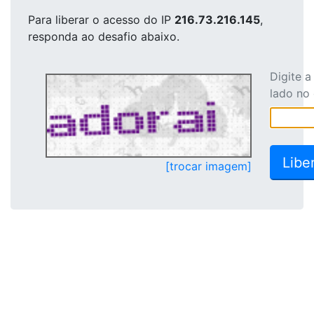
Para liberar o acesso
do IP
216.73.216.145
,
responda ao desafio abaixo.
Digite 
lado no
[trocar imagem]